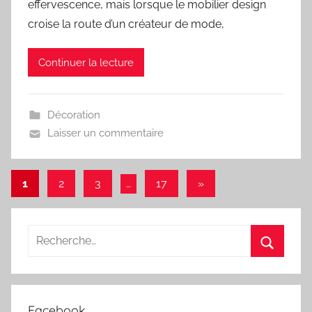
effervescence, mais lorsque le mobilier design
croise la route d’un créateur de mode,
Continuer la lecture
Décoration
Laisser un commentaire
Pagination
Articles
1
2
3
…
17
»
suivants
des
publications
Recherche
pour
Recherc
:
Facebook