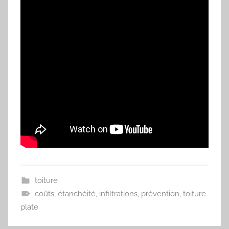
toiture
coûts
,
étanchéité
,
infiltrations
,
prévention
,
toiture
plate