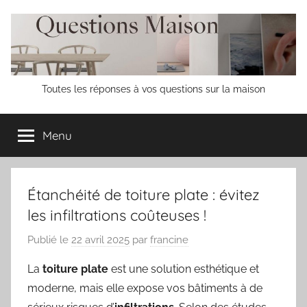
Aller
au
contenu
Questions
Toutes les réponses à vos questions sur la maison
Maison
Menu
Étanchéité de toiture plate : évitez
les infiltrations coûteuses !
Publié le
22 avril 2025
par
francine
La
toiture plate
est une solution esthétique et
moderne, mais elle expose vos bâtiments à de